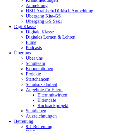
Krankmeldungen
Anmeldung
HSU Arabisch/Türkisch Anmeldung
Übergang Kita-GS
Übergang GS-Sek1
Digi Klasse
Digitale Klasse
Digitales Lernen & Lehren
Filme
Podcasts
Über uns
Über uns
Schulteam
Kooperationen
Projekte
Startchancen
Schulsozialarbeit
Angebote für Eltern
Elternmitwirken
Elterncafe
Rucksackprojekt
Schulleben
Auszeichnungen
Betreuung
8-1 Betreuung