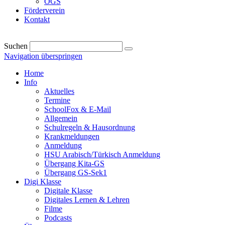
OGS
Förderverein
Kontakt
Suchen
Navigation überspringen
Home
Info
Aktuelles
Termine
SchoolFox & E-Mail
Allgemein
Schulregeln & Hausordnung
Krankmeldungen
Anmeldung
HSU Arabisch/Türkisch Anmeldung
Übergang Kita-GS
Übergang GS-Sek1
Digi Klasse
Digitale Klasse
Digitales Lernen & Lehren
Filme
Podcasts