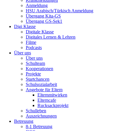
Krankmeldungen
Anmeldung
HSU Arabisch/Türkisch Anmeldung
Übergang Kita-GS
Übergang GS-Sek1
Digi Klasse
Digitale Klasse
Digitales Lernen & Lehren
Filme
Podcasts
Über uns
Über uns
Schulteam
Kooperationen
Projekte
Startchancen
Schulsozialarbeit
Angebote für Eltern
Elternmitwirken
Elterncafe
Rucksackprojekt
Schulleben
Auszeichnungen
Betreuung
8-1 Betreuung