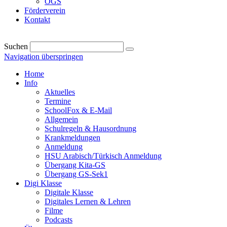
OGS
Förderverein
Kontakt
Suchen
Navigation überspringen
Home
Info
Aktuelles
Termine
SchoolFox & E-Mail
Allgemein
Schulregeln & Hausordnung
Krankmeldungen
Anmeldung
HSU Arabisch/Türkisch Anmeldung
Übergang Kita-GS
Übergang GS-Sek1
Digi Klasse
Digitale Klasse
Digitales Lernen & Lehren
Filme
Podcasts