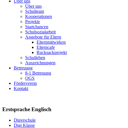
Über uns
Über uns
Schulteam
Kooperationen
Projekte
Startchancen
Schulsozialarbeit
Angebote für Eltern
Elternmitwirken
Elterncafe
Rucksackprojekt
Schulleben
Auszeichnungen
Betreuung
8-1 Betreuung
OGS
Förderverein
Kontakt
Erstsprache Englisch
Dürerschule
Digi Klasse